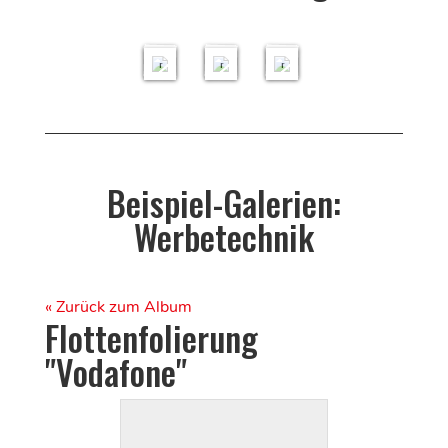
B
B
B
il
il
il
d
d
d
e
e
e
r
r
r
Beispiel-Galerien:
Werbetechnik
« Zurück zum Album
Flottenfolierung
"Vodafone"