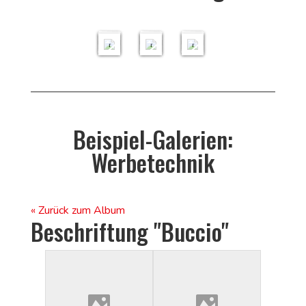
B
B
B
il
il
il
d
d
d
e
e
e
r
r
r
Beispiel-Galerien:
Werbetechnik
« Zurück zum Album
Beschriftung "Buccio"