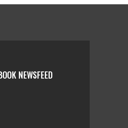
BOOK NEWSFEED